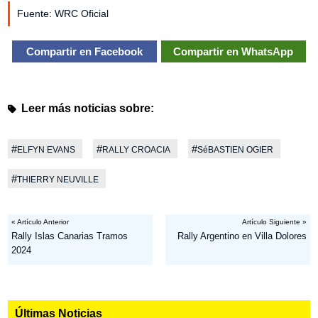
Fuente: WRC Oficial
Compartir en Facebook
Compartir en WhatsApp
Leer más noticias sobre:
#
#
#
ELFYN EVANS
RALLY CROACIA
SéBASTIEN OGIER
#
THIERRY NEUVILLE
« Artículo Anterior
Artículo Siguiente »
Rally Islas Canarias Tramos
Rally Argentino en Villa Dolores
2024
Últimas Noticias