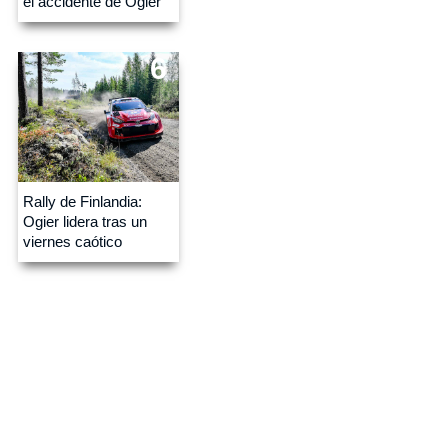
el accidente de Ogier
6
Rally de Finlandia:
Ogier lidera tras un
viernes caótico