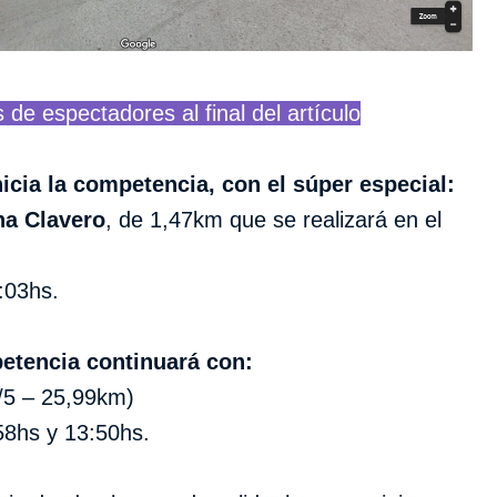
de espectadores al final del artículo
nicia la competencia, con el súper especial:
na Clavero
, de 1,47km que se realizará en el
:03hs.
etencia continuará con:
5 – 25,99km)
58hs y 13:50hs.