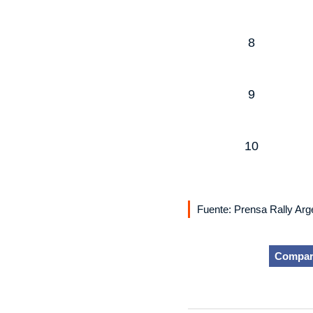
8
9
10
Fuente: Prensa Rally Arg
Compar