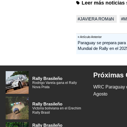
Leer más noticias 
#
JAVIERA ROMáN
#
M
« Artículo Anterior
Paraguay se prepara para r
Mundial de Rally en el 202
Próximas 
Rally Brasileño
Rodrigo Varela gana el Rally
WRC Paraguay de
Nova Prata
Agosto
Rally Brasileño
Victoria boliviana en el Erechim
Rally Brasil
Rally Brasileño