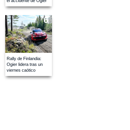
el accidente de Ogier
6
Rally de Finlandia:
Ogier lidera tras un
viernes caótico